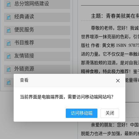
总分馆网络建设
主题：青春美就美在有梦
经典诵读
尊敬的老师，您好！我诚
便民服务
世界增添一抹亮丽的色彩，引领
书目推荐
版社 作者: 黄文彬 ISBN 
进的力量。它不仅仅是一串触
友情链接
那滑落脸颊的泪滴，是对自我
外链资源
精神食粮，特此极力推荐！鉴
查看
纳我的建议，让这份正能量得
开放时间
Re :
当前界面是电脑端界面，需要访问移动端网站吗？
主题：反馈....
访问移动端
关闭
亲爱的朋友：您好！中国
脱能力也进一步加强，最新的