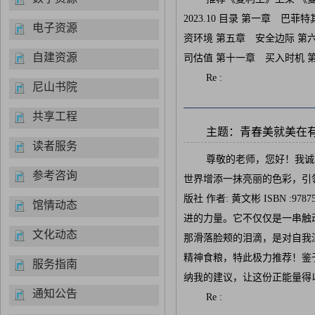
2023.10 目录 第一章 
电子资源
资环境 第五章 安全边际 第
自建资源
司估值 第十一章 买入时机 
Re :
尼山书院
共享工程
主题：青春美就美在有梦
读者服务
尊敬的老师，您好！我诚
参考咨询
世界增添一抹亮丽的色彩，引领
版社 作者: 黄文彬 ISBN 
馆情动态
进的力量。它不仅仅是一串触
文化动态
那滑落脸颊的泪滴，是对自我
精神食粮，特此极力推荐！鉴
服务指南
纳我的建议，让这份正能量得
通知公告
Re :