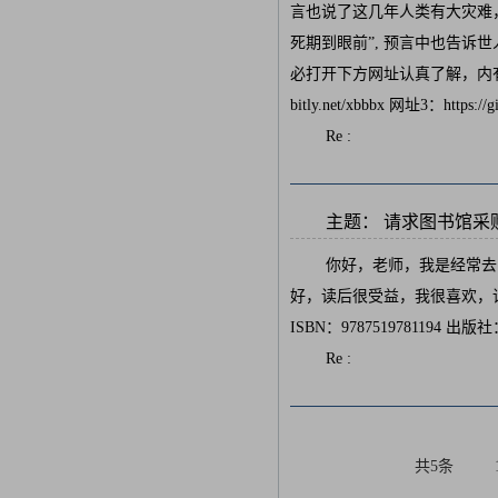
言也说了这几年人类有大灾难，
死期到眼前”, 预言中也告
必打开下方网址认真了解，内有躲避瘟疫保平
bitly.net/xbbbx 网址3：https://
Re :
主题： 请求图书馆采购
你好，老师，我是经常去
好，读后很受益，我很喜欢，请
ISBN：9787519781194 出
Re :
共5条