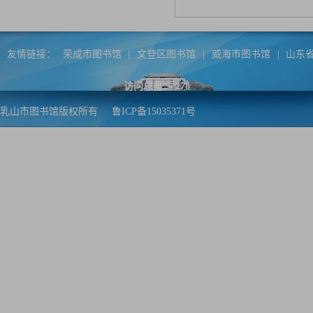
友情链接：
荣成市图书馆
|
文登区图书馆
|
威海市图书馆
|
山东
访问总量：
278
乳山市图书馆版权所有
鲁ICP备15035371号