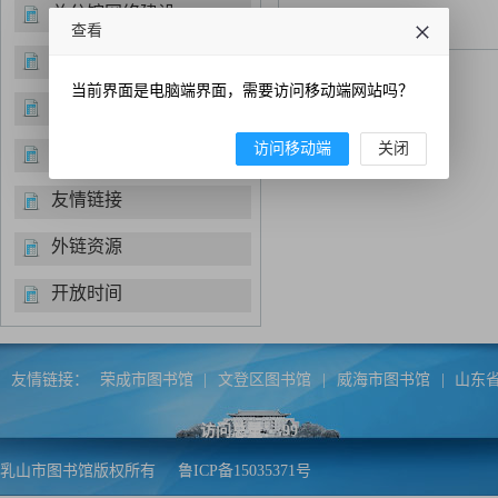
总分馆网络建设
查看
经典诵读
当前界面是电脑端界面，需要访问移动端网站吗？
便民服务
访问移动端
关闭
书目推荐
友情链接
外链资源
开放时间
友情链接：
荣成市图书馆
|
文登区图书馆
|
威海市图书馆
|
山东
访问总量：
99
乳山市图书馆版权所有
鲁ICP备15035371号