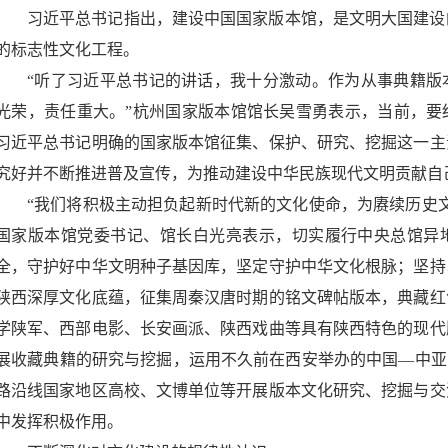
习近平总书记指出，建设中国国家版本馆，是文明大国建设
的标志性文化工程。
“听了习近平总书记的讲话，我十分激动。作为从事典籍版
光荣，责任重大。”杭州国家版本馆馆长吴雪勇表示，当前，要
习近平总书记明确的国家版本馆征集、保护、研究、挖掘这一主
究好并不断推进普及宣传，为推动建设中华民族现代文明贡献自
“我们将积极主动担负起新时代新的文化使命，为赓续历史
国家版本馆党委书记、馆长白光亮表示，切实履行中央总馆异
全，守护好中华文明种子基因库，坚定守护中华文化根脉；坚持
陕西深厚文化底蕴，征集周秦汉唐时期的铭文碑帖版本，典藏红
学陕军、西部电影、长安画派、陕西戏曲等具有陕西特色的现代
展收藏典籍的研究与挖掘，运用不久前在西安举办的中国—中亚
路沿线国家地区高校、文博单位等开展版本文化研究、挖掘与交
中发挥积极作用。