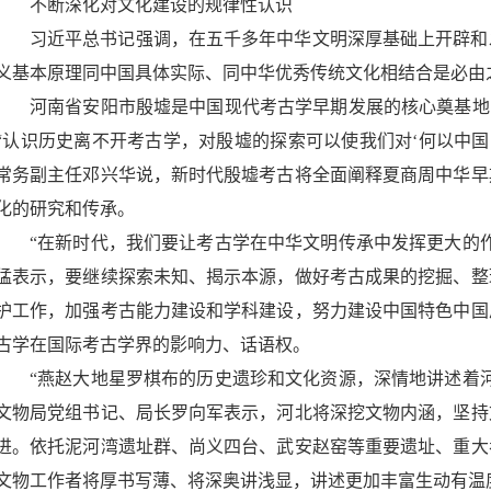
不断深化对文化建设的规律性认识
习近平总书记强调，在五千多年中华文明深厚基础上开辟和
义基本原理同中国具体实际、同中华优秀传统文化相结合是必由
河南省安阳市殷墟是中国现代考古学早期发展的核心奠基地
“认识历史离不开考古学，对殷墟的探索可以使我们对‘何以中国
常务副主任邓兴华说，新时代殷墟考古将全面阐释夏商周中华早
化的研究和传承。
“在新时代，我们要让考古学在中华文明传承中发挥更大的
猛表示，要继续探索未知、揭示本源，做好考古成果的挖掘、整
护工作，加强考古能力建设和学科建设，努力建设中国特色中国
古学在国际考古学界的影响力、话语权。
“燕赵大地星罗棋布的历史遗珍和文化资源，深情地讲述着
文物局党组书记、局长罗向军表示，河北将深挖文物内涵，坚持
进。依托泥河湾遗址群、尚义四台、武安赵窑等重要遗址、重大
文物工作者将厚书写薄、将深奥讲浅显，讲述更加丰富生动有温