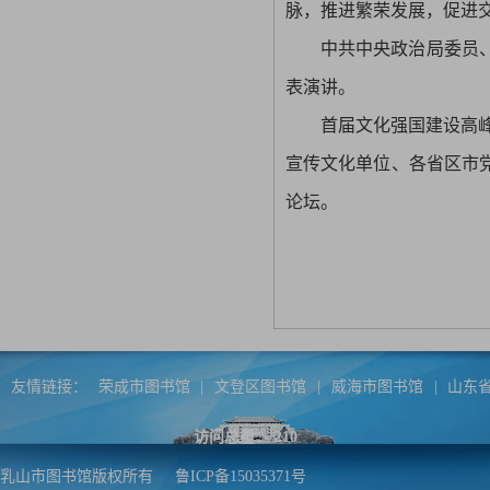
脉，推进繁荣发展，促进
中共中央政治局委员
表演讲。
首届文化强国建设高峰
宣传文化单位、各省区市
论坛。
友情链接：
荣成市图书馆
|
文登区图书馆
|
威海市图书馆
|
山东
访问总量：
210
乳山市图书馆版权所有
鲁ICP备15035371号