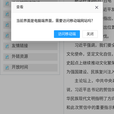
新华社深圳6月7日电
总分馆网络建设
查看
席、中央军委主席习近平
经典诵读
习近平在贺信中指出
当前界面是电脑端界面，需要访问移动端网站吗？
便民服务
设摆在治国理政的突出位
访问移动端
关闭
书目推荐
强国建设迈出坚实步伐。
习近平强调，我们要
友情链接
文化使命，坚定文化自信
外链资源
史起点上继续推动文化繁
开放时间
为强国建设、民族复兴注
主论坛上，中共中央
说，习近平总书记的贺信
华民族现代文明指明了方
和此次贺信中的重要指示