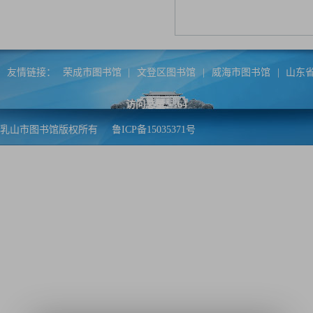
友情链接：
荣成市图书馆
|
文登区图书馆
|
威海市图书馆
|
山东
访问总量：
64
乳山市图书馆版权所有
鲁ICP备15035371号