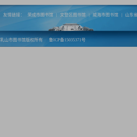
友情链接：
荣成市图书馆
|
文登区图书馆
|
威海市图书馆
|
山东
访问总量：
115
乳山市图书馆版权所有
鲁ICP备15035371号