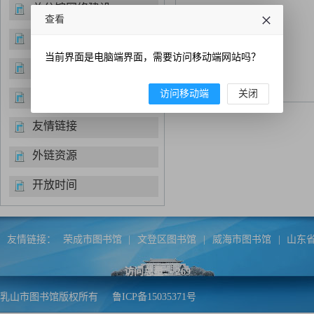
总分馆网络建设
查看
经典诵读
当前界面是电脑端界面，需要访问移动端网站吗？
便民服务
访问移动端
关闭
书目推荐
友情链接
外链资源
开放时间
友情链接：
荣成市图书馆
|
文登区图书馆
|
威海市图书馆
|
山东
访问总量：
269
乳山市图书馆版权所有
鲁ICP备15035371号