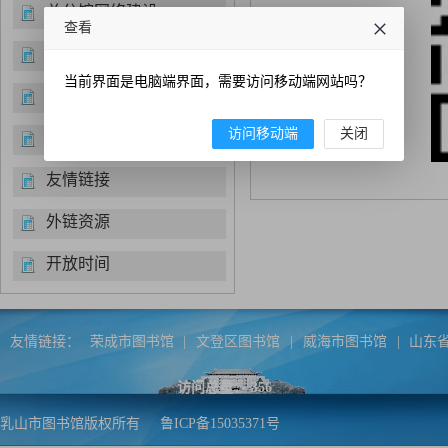
总分馆网络建设
查看
经典诵读
当前界面是电脑端界面，需要访问移动端网站吗？
便民服务
访问移动端
关闭
书目推荐
友情链接
外链资源
开放时间
友情链接：
荣成市图书馆
|
文登区图书馆
|
威海市图书馆
|
山东
访问总量：
356
乳山市图书馆版权所有
鲁ICP备15035371号