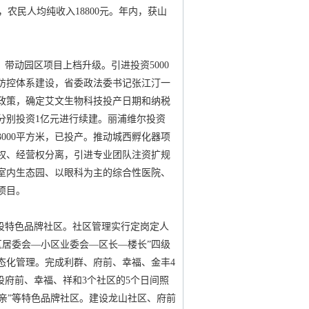
元，农民人均纯收入18800元。年内，获山
。
，带动园区项目上档升级。引进投资5000
防控体系建设，省委政法委书记张江汀一
政策，确定艾文生物科技投产日期和纳税
分别投资1亿元进行续建。丽浦维尔投资
3000平方米，已投产。推动城西孵化器项
权、经营权分离，引进专业团队注资扩规
室内生态园、以眼科为主的综合性医院、
流项目。
建设特色品牌社区。社区管理实行定岗定人
区居委会—小区业委会—区长—楼长”四级
态化管理。完成利群、府前、幸福、金丰4
设府前、幸福、祥和3个社区的5个日间照
家亲”等特色品牌社区。建设龙山社区、府前