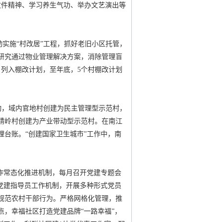
文件精神、学习养生气功、举办文艺演出等
动实施“村改居”工程，抓好老旧小区托管，
，研究通过物业管理解决方案，消除管理盲
户列入棚改计划，至年底，5个村棚改计划
活动，域内官地村创建为民主管理型示范村，
碃岭村创建为产业带动型示范村。在南江
理台账。“创建国家卫生城市”工作中，南
工作常态化推进机制，每月召开党建专题会
党建指导员工作机制，开展多种形式党员
规范农村干部行为。严格网格化管理，推
，幸福社区打造党建品牌“一路幸福”，