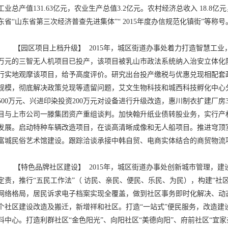
工业总产值131.63亿元，农业生产总值3.2亿元。农村经济总收入 18.8亿
东省“山东省第三次经济普查先进集体”“ 2015年度办信规范化镇街”等称号
【园区项目上档升级】 2015年，城区街道办事处着力打造智慧工业
万元的三智无人机项目已投产，该项目被乳山市政法系统纳入治安立体化
行实地观摩该项目，给予高度评价。研究出台投产缴税与优惠兑现相配套
规模，彻底解决政策兑现等遗留问题，艾文生物科技和城西科技孵化中心
500万元、兴进印染投资200万元对设备进行升级改造，惠川制衣扩建厂房
目与上市公司一滕集团资产重组谈判。加快翰升纸业债转股业务，实行产
发展。启动特种车辆改造项目，在谈高清晰成像和无人船项目。推进穹顶
富城民俗艺术馆建设。跟踪洽谈承接中韩自贸、电商实体结合的商贸物
【特色品牌社区建设】 2015年，城区街道办事处创新城市管理，
定责，推行“五民工作法”（ 访民、亲民、便民、乐民、为民），构建“社
网络格局，居民诉求电子档案实现全覆盖，做到社区事务即时化解决、动
个社区建设改造及搬迁，新增祥和社区。打造“一站式”便民服务，改造建
料中心。打造利群社区“金色阳光”、向阳社区“美德向阳”、府前社区“宜