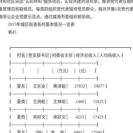
祥和社区突出“五彩祥和”服务项目，实现共建共治共享。推进党代表任期
备管理员和联络员，每周四组织党代表接待党员群众，每月开展1次党代表
海非公企业党建示范点，通过威海市委组织部验收。
2015年城区街道各村基本情况一览表
表45
┏━━━━┯━━━━━┯━━━━━┯━━━━━┯━━━━━┓
┃ 村名│党支部书记│村委会主任│经济总收入│人均纯收入┃
┠────┼─────┼─────┼─────┼─────┨
┃ │ │ │（万元） │（元） ┃
┠────┼─────┼─────┼─────┼─────┨
┃ 夏东│ 王东全│ 黄泽聪│ 27832│ 19077┃
┠────┼─────┼─────┼─────┼─────┨
┃ 夏南│ 王炳乾│ 王林昭│ 1460│ 15925┃
┠────┼─────┼─────┼─────┼─────┨
┃ 夏西│ 宋好文│ 宋好文│ 4213│ 17423┃
┠────┼─────┼─────┼─────┼─────┨
┃ 夏北│ （缺）│ 李 波│ 6002│ 17500┃